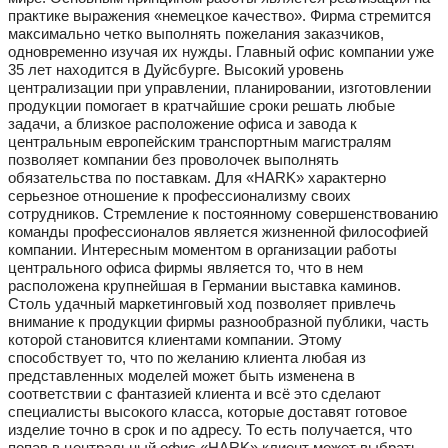
практике выражения «немецкое качество». Фирма стремится
максимально четко выполнять пожелания заказчиков,
одновременно изучая их нужды. Главный офис компании уже
35 лет находится в Дуйсбурге. Высокий уровень
централизации при управлении, планировании, изготовлении
продукции помогает в кратчайшие сроки решать любые
задачи, а близкое расположение офиса и завода к
центральным европейским транспортным магистралям
позволяет компании без проволочек выполнять
обязательства по поставкам. Для «HARK» характерно
серьезное отношение к профессионализму своих
сотрудников. Стремление к постоянному совершенствованию
команды профессионалов является жизненной философией
компании. Интересным моментом в организации работы
центрального офиса фирмы является то, что в нем
расположена крупнейшая в Германии выставка каминов.
Столь удачный маркетинговый ход позволяет привлечь
внимание к продукции фирмы разнообразной публики, часть
которой становится клиентами компании. Этому
способствует то, что по желанию клиента любая из
представленных моделей может быть изменена в
соответствии с фантазией клиента и всё это сделают
специалисты высокого класса, которые доставят готовое
изделие точно в срок и по адресу. То есть получается, что
попав в центральный офис «HARK» клиент может выбрать