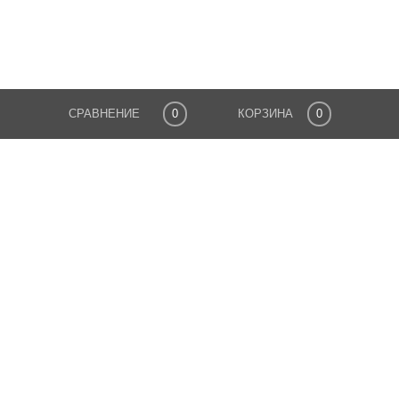
СРАВНЕНИЕ
0
КОРЗИНА
0
ПОДПИСАТЬСЯ НА РАССЫЛКУ
Подписаться на рассылку выгодных предложений
нашего магазина
Я
согласен
на обработку моих персональных
данных
Обязательное поле ↑
ОТПРАВИТЬ